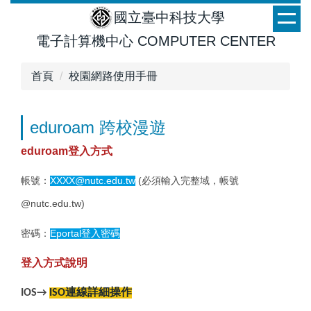
跳
國立臺中科技大學
到
電子計算機中心
COMPUTER CENTER
主
要
首頁
校園網路使用手冊
內
容
區
eduroam 跨校漫遊
eduroam
登入方式
XXXX@nutc.edu.tw
(
帳號：
必須輸入完整域，帳號
@nutc.edu.tw)
Eportal
登入密碼
密碼：
登入方式說明
IOS
→
ISO連線詳細操作