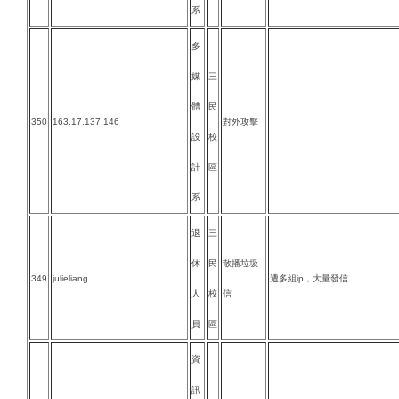
系
多
媒
三
體
民
350
163.17.137.146
對外攻擊
設
校
計
區
系
退
三
休
民
散播垃圾
349
julieliang
遭多組ip，大量發信
人
校
信
員
區
資
訊