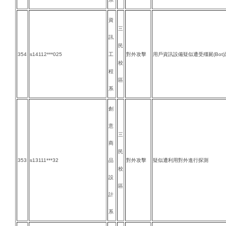
資
三
訊
民
354
s14112***025
工
對外攻擊
用戶資訊設備疑似遭受殭屍(Bot
校
程
區
系
創
意
三
商
民
353
s13111***32
品
對外攻擊
疑似遭利用對外進行探測
校
設
區
計
系