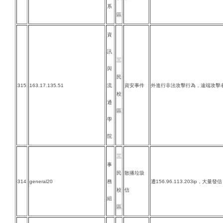
系
區
資
訊
三
與
民
315
163.17.135.51
流
資安事件
外進行非法攻擊行為，遠端攻擊者對Mi
校
通
區
學
院
三
事
民
散播垃圾
314
general20
務
遭156.96.113.203ip，大量發信
校
信
組
區