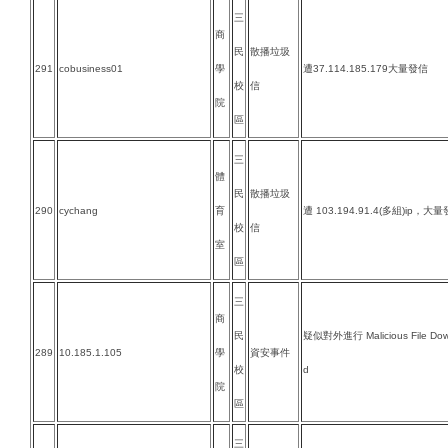
三
商
民
散播垃圾
291
cobusiness01
學
遭37.114.185.179大量發信
校
信
院
區
三
體
民
散播垃圾
290
cychang
育
遭 103.194.91.4(多組)ip，大
校
信
室
區
三
商
民
疑似對外進行 Malicious File Downl
289
10.185.1.105
學
資安事件
校
d
院
區
三