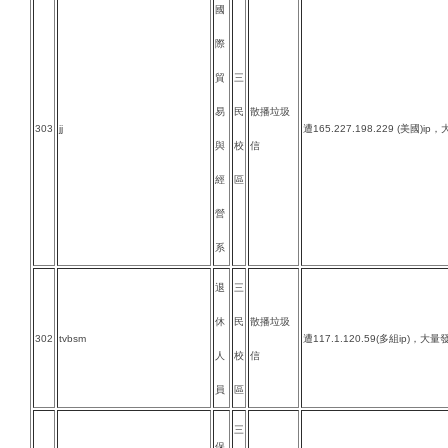
國
際
貿
三
易
民
散播垃圾
303
jj
遭165.227.198.229 (美國)i
與
校
信
經
區
營
系
退
三
休
民
散播垃圾
302
tvbsm
遭117.1.120.59(多組ip)，大量
人
校
信
員
區
三
保