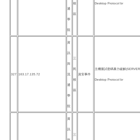
校
Desktop Protocol br
通
區
學
院
資
訊
三
與
民
主機嘗試密碼暴力破解(SERVER-O
327
163.17.135.72
流
資安事件
校
Desktop Protocol br
通
區
學
院
資
訊
三
與