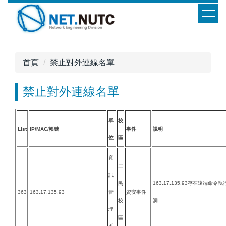
跳
到
主
要
內
首頁
禁止對外連線名單
容
區
禁止對外連線名單
單
校
List
IP/MAC/帳號
事件
說明
位
區
資
三
訊
163.17.135.93存在遠端命令執
民
363
163.17.135.93
管
資安事件
校
洞
理
區