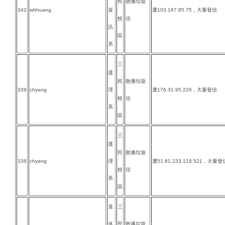
民
散播垃圾
342
whhuang
資
遭103.167.85.75，大量發信
校
信
訊
區
系
三
護
民
散播垃圾
339
chyang
理
遭176.31.95.226，大量發信
校
信
系
區
三
護
民
散播垃圾
338
chyang
理
遭51.81.233.118 521，大量發
校
信
系
區
退
三
休
民
散播垃圾