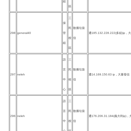
組
區
三
保
民
散播垃圾
298
general40
管
遭185.132.228.222(多組)ip
校
信
組
區
語
三
言
民
散播垃圾
297
neleh
遭14.169.150.63 ip，大量發信
中
校
信
心
區
語
三
言
民
散播垃圾
296
neleh
遭176.206.31.184(義大利ip
中
校
信
心
區