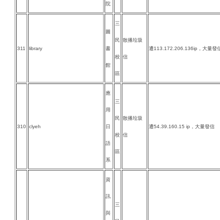
院
三
圖
民
散播垃圾
311
library
書
遭113.172.206.136ip，大量發
校
信
館
區
應
三
用
民
散播垃圾
310
clyeh
日
遭54.39.160.15 ip，大量發信
校
信
語
區
系
資
訊
三
與