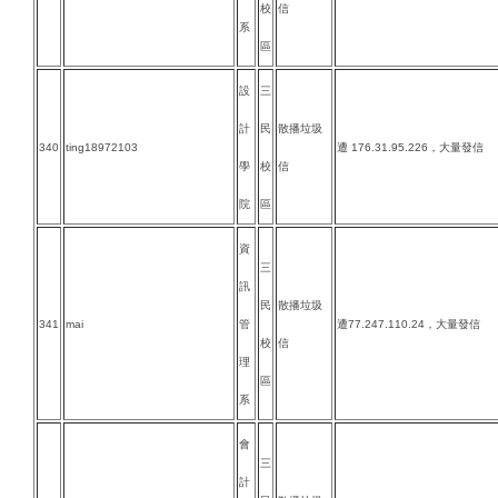
校
信
系
區
設
三
計
民
散播垃圾
340
ting18972103
遭 176.31.95.226，大量發信
學
校
信
院
區
資
三
訊
民
散播垃圾
341
mai
管
遭77.247.110.24，大量發信
校
信
理
區
系
會
三
計