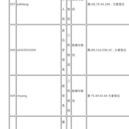
337
julieliang
遭146.70.44.199，大量發信
人
校
信
員
區
資
三
訊
民
散播垃報
336
s2410531009
管
遭180.214.236.22，大量發信
校
信
理
區
系
三
護
民
散播垃報
335
chyang
理
遭 70.39.92.40 大量發信
校
信
系
區
國