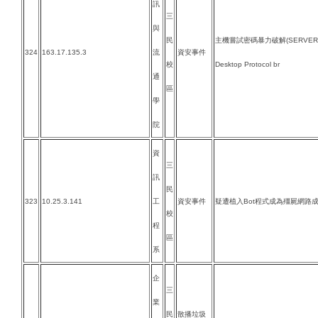
訊
三
與
民
主機嘗試密碼暴力破解(SERVER-O
324
163.17.135.3
流
資安事件
校
Desktop Protocol br
通
區
學
院
資
三
訊
民
323
10.25.3.141
工
資安事件
疑遭植入Bot程式成為殭屍網路
校
程
區
系
企
三
業
民
散播垃圾