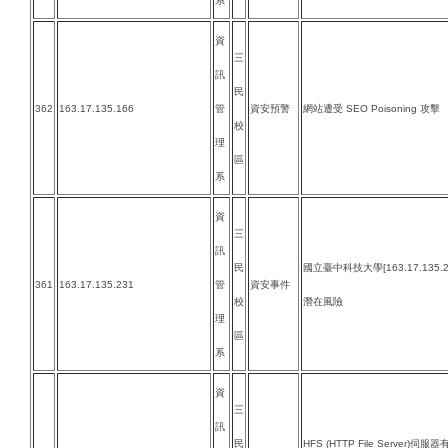
系
資
三
訊
民
362
163.17.135.166
管
資安預警
網站遭受 SEO Poisoning 攻擊
校
理
區
系
資
三
訊
民
國立臺中科技大學[163.17.135.
361
163.17.135.231
管
資安事件
校
潛在風險
理
區
系
資
三
訊
民
HFS (HTTP File Server