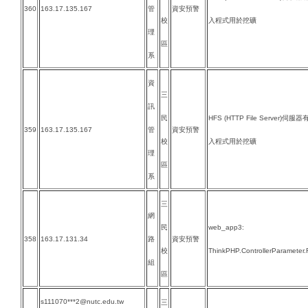
360
163.17.135.167
管
資安預警
校
入程式用於挖礦
理
區
系
資
三
訊
民
HFS (HTTP File Server
359
163.17.135.167
管
資安預警
校
入程式用於挖礦
理
區
系
三
網
民
web_app3:
358
163.17.131.34
路
資安預警
校
ThinkPHP.ControllerParameter
組
區
s111070***2@nutc.edu.tw
三