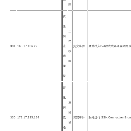
區
資
訊
三
與
民
331
163.17.136.29
流
資安事件
疑遭植入Bot程式成為殭屍網路
校
通
區
學
院
資
訊
三
與
民
330
172.17.135.194
流
資安事件
對外進行 SSH.Connection.Brut
校
通