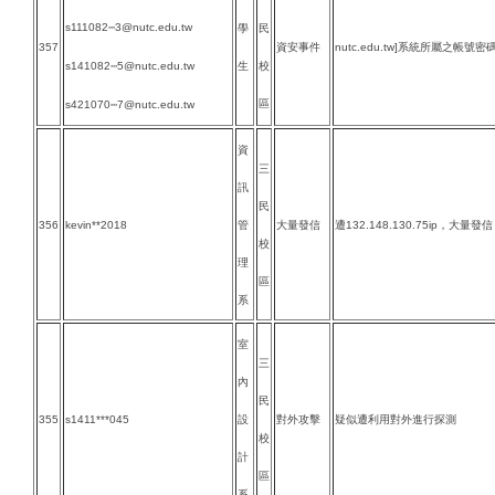
s111082
3@nutc.edu.tw
學
民
***
357
資安事件
nutc.edu.tw]系統所屬之帳
s141082
5@nutc.edu.tw
生
校
***
區
s421070
7@nutc.edu.tw
***
資
三
訊
民
356
kevin**2018
管
大量發信
遭132.148.130.75ip，大量發信
校
理
區
系
室
三
內
民
355
s1411***045
設
對外攻擊
疑似遭利用對外進行探測
校
計
區
系