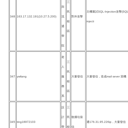
三
與
民
主機嘗試SQL-Injection攻擊(SQL g
348
163.17.132.191(10.27.5.200)
流
對外攻擊
校
injecti
通
區
學
院
老
三
人
民
347
ywliang
服
大量發信
大量發信，造成mail sever 當機
校
務
區
系
設
三
計
民
散播垃圾
345
ting18972103
遭176.31.95.226ip，大量發信
學
校
信