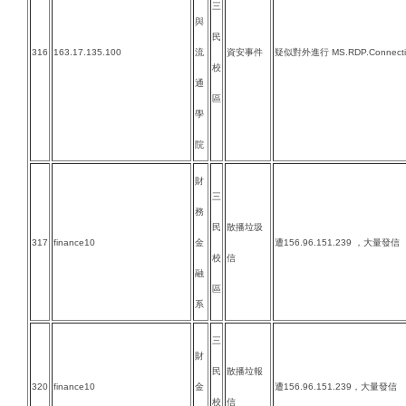
三
與
民
316
163.17.135.100
流
資安事件
疑似對外進行 MS.RDP.Connectio
校
通
區
學
院
財
三
務
民
散播垃圾
317
finance10
金
遭156.96.151.239 ，大量發信
校
信
融
區
系
三
財
民
散播垃報
320
finance10
金
遭156.96.151.239，大量發信
校
信