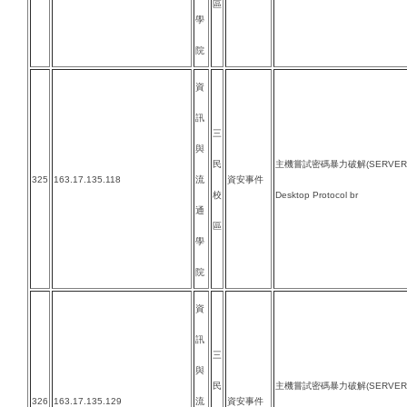
區
學
院
資
訊
三
與
民
主機嘗試密碼暴力破解(SERVER-O
325
163.17.135.118
流
資安事件
校
Desktop Protocol br
通
區
學
院
資
訊
三
與
民
主機嘗試密碼暴力破解(SERVER-O
326
163.17.135.129
流
資安事件