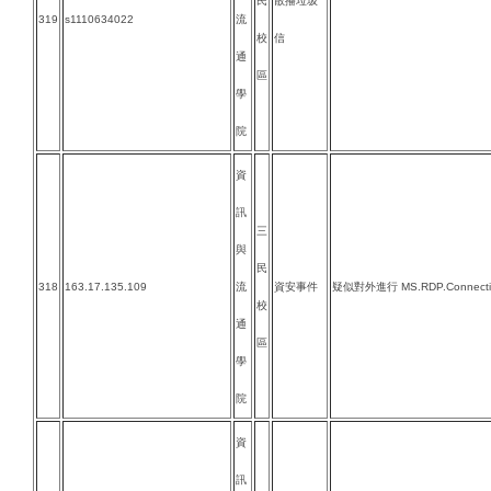
民
散播垃圾
319
s1110634022
流
校
信
通
區
學
院
資
訊
三
與
民
318
163.17.135.109
流
資安事件
疑似對外進行 MS.RDP.Connectio
校
通
區
學
院
資
訊