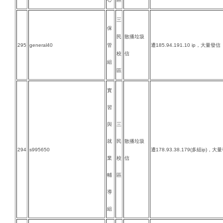
三
保
民
散播垃圾
295
general40
管
遭185.94.191.10 ip，大量發信
校
信
組
區
實
習
與
三
就
民
散播垃圾
294
s995650
遭178.93.38.179(多組ip)，大
業
校
信
輔
區
導
組