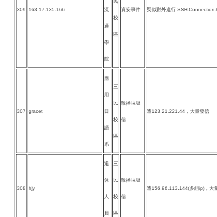
民
309
163.17.135.166
流
資安事件
疑似對外進行 SSH.Connection.B
校
通
區
學
院
應
三
用
民
散播垃圾
307
gracet
日
遭123.21.221.44，大量發信
校
信
語
區
系
退
三
休
民
散播垃圾
308
hjy
遭156.96.113.144(多組ip)，
人
校
信
員
區