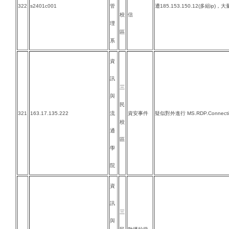
322
s2401c001
管
遭185.153.150.12(多組ip)，
校
信
理
區
系
資
訊
三
與
民
321
163.17.135.222
流
資安事件
疑似對外進行 MS.RDP.Connectio
校
通
區
學
院
資
訊
三
與