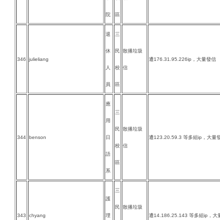
院
區
退
三
休
民
散播垃圾
346
julieliang
遭176.31.95.226ip，大量發信
人
校
信
員
區
應
三
用
民
散播垃圾
344
benson
日
遭123.20.59.3 等多組ip，大量
校
信
語
區
系
三
護
民
散播垃圾
343
chyang
理
遭14.186.25.143 等多組ip，