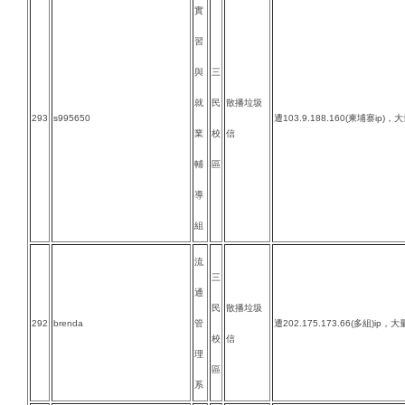
實
習
與
三
就
民
散播垃圾
293
s995650
遭103.9.188.160(柬埔寨ip)
業
校
信
輔
區
導
組
流
三
通
民
散播垃圾
292
brenda
管
遭202.175.173.66(多組)ip，
校
信
理
區
系