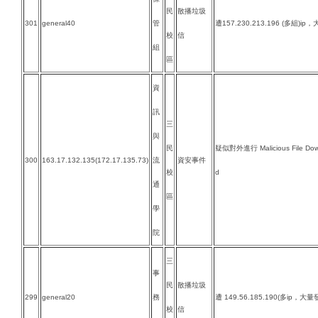
民
散播垃圾
301
general40
管
遭157.230.213.196 (多組)i
校
信
組
區
資
訊
三
與
民
疑似對外進行 Malicious File Downl
300
163.17.132.135(172.17.135.73)
流
資安事件
校
d
通
區
學
院
三
事
民
散播垃圾
299
general20
務
遭 149.56.185.190(多ip，大
校
信