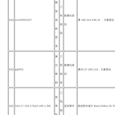
際
三
貿
民
散播垃圾
334
s1410501027
易
遭 180.214.236.22 ，大量發信
校
信
經
區
營
系
兼
三
任
民
散播垃圾
333
pj0053
遭36.37.185.116，大量發信
教
校
信
師
區
三
商
民
332
163.17.133.174(10.185.1.58)
學
資安事件
疑似對外進行 Back.Orifice.2k.
校
院