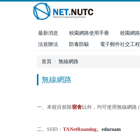
跳
到
主
要
最新消息
校園網路使用手冊
校園網路
內
容
法規辦法
防毒防駭
電子郵件社交工程
區
首頁
無線網路
無線網路
一、本校目前除
宿舍
以外，均可使用無線網路 (Wire
二、SSID：
TANetRoaming、
eduroam