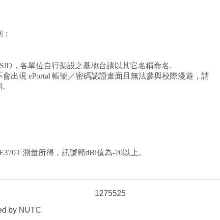
則：
SSID，各單位自行架設之基地台請以其它名稱命名.
出現 ePortal 帳號／密碼認證畫面且無法參與校際漫遊，請
.
370T 測量所得，訊號範dBi值為-70以上。
1
2
7
5
5
2
5
ned by NUTC